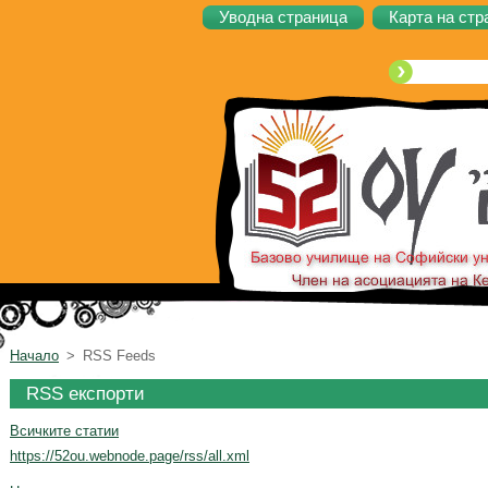
Уводна страница
Карта на стр
Начало
>
RSS Feeds
RSS експорти
Всичките статии
https://52ou.webnode.page/rss/all.xml