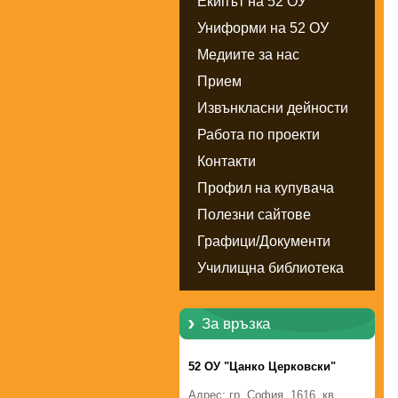
Екипът на 52 ОУ
Униформи на 52 ОУ
Медиите за нас
Прием
Извънкласни дейности
Работа по проекти
Контакти
Профил на купувача
Полезни сайтове
Графици/Документи
Училищна библиотека
За връзка
52 ОУ "Цанко Церковски"
Адрес: гр. София, 1616, кв.