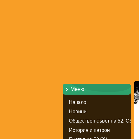
Меню
Начало
Новини
Обществен съвет на 52. ОУ
История и патрон