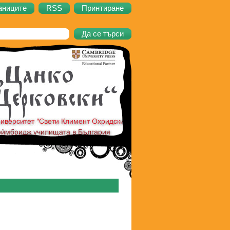
аниците
RSS
Принтиране