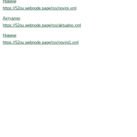
Новини
https://52ou.webnode.page/rss/novini.xml
Актуално
https://52ou.webnode.page/rss/aktualno.xml
Новини
https://52ou.webnode.page/rss/novini1.xml