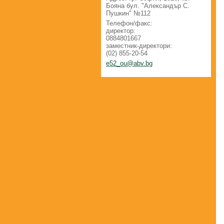
Бояна бул. "Александър С.
Пушкин" №112
Телефон/факс:
директор:
0884801667
заместник-директори:
(02) 855-20-54
e52_ou@a
bv.bg