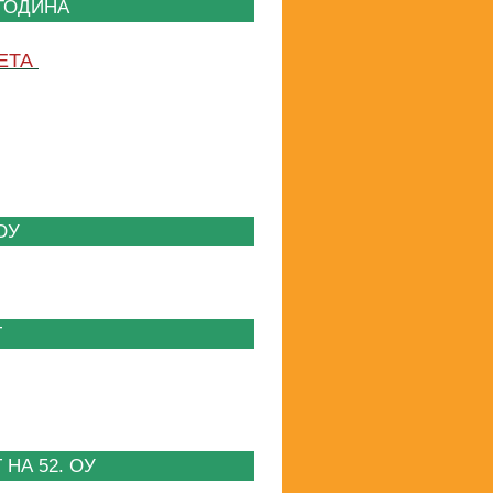
 ГОДИНА
ВЕТА
 ОУ
Т
НА 52. ОУ