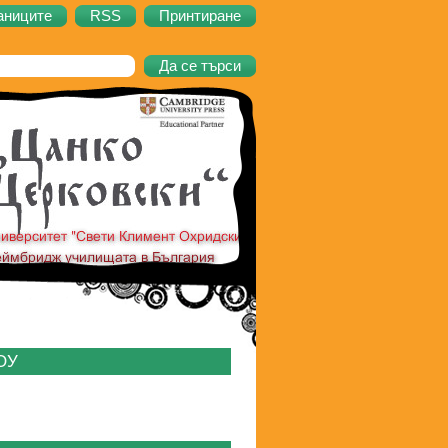
аниците
RSS
Принтиране
 ОУ