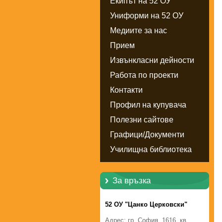
Екипът на 52 ОУ
Униформи на 52 ОУ
Медиите за нас
Прием
Извънкласни дейности
Работа по проекти
Контакти
Профил на купувача
Полезни сайтове
Графици/Документи
Училищна библиотека
За връзка
52 ОУ "Цанко Церковски"
Адрес: гр. София, 1616, кв.