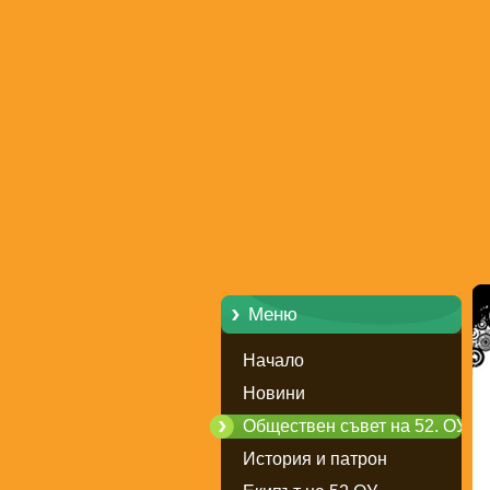
Меню
Начало
Новини
Обществен съвет на 52. ОУ
История и патрон